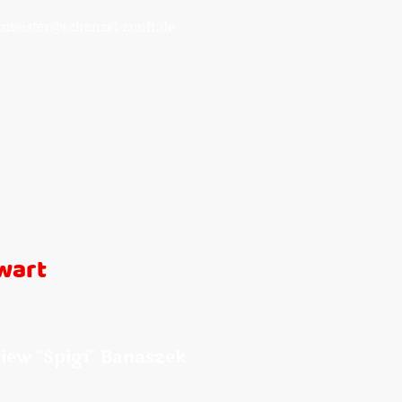
zmeister@schanzel-zunft.de
wart
iew "Spigi" Banaszek