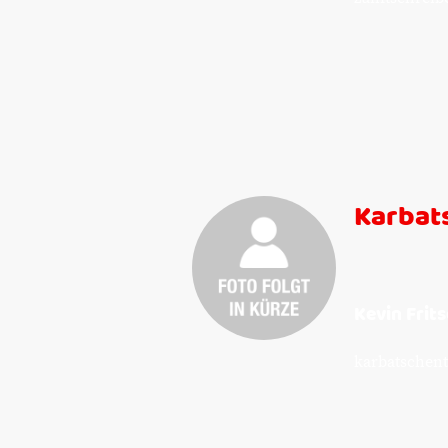
Karbat
Kevin Frits
karbatschent