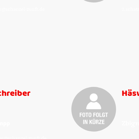
r@schanzel-zunft.de
2.schat
chreiber
Häs
umpp
Zbign
er@schanzel-zunft.de