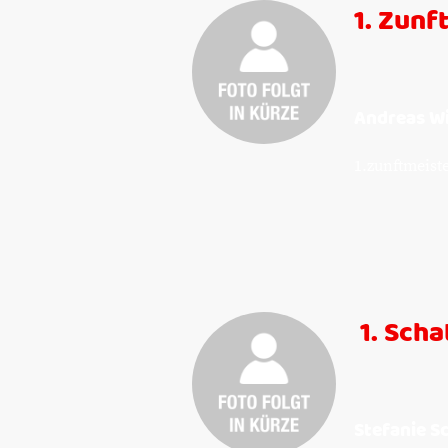
1. Zunf
Andreas W
1.zunftmeist
1. Scha
Stefanie S