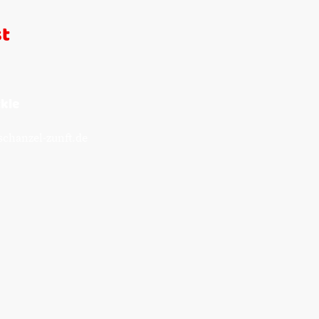
st
kle
chanzel-zunft.de