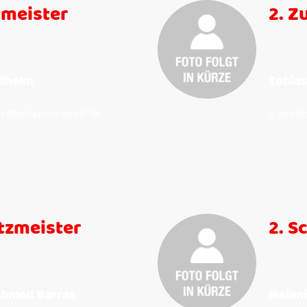
tmeister
2. Z
ilhelm
Tobias
er@schanzel-zunft.de
2.zunft
tzmeister
2. S
chmoll Barras
Melani