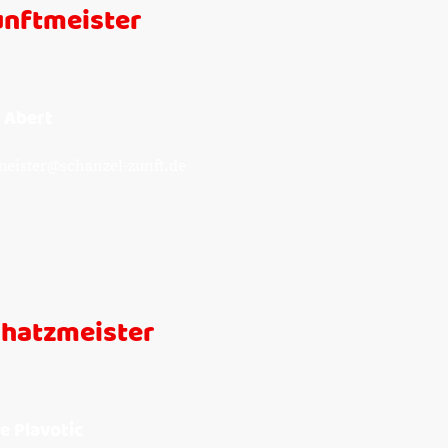
unftmeister
 Abert
meister@schanzel-zunft.de
chatzmeister
e Plavotic