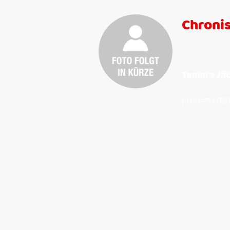
Chroni
Tamara Jäc
pressewart@s