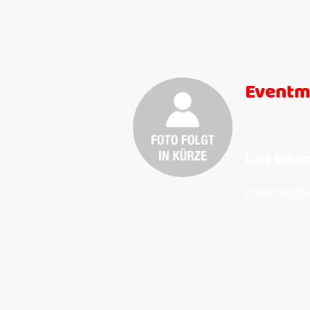
Eventm
Lara Schu
eventwart@sc