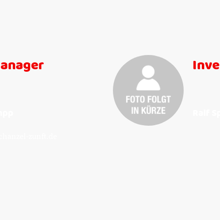
anager
Inv
mpp
Ralf S
hanzel-zunft.de