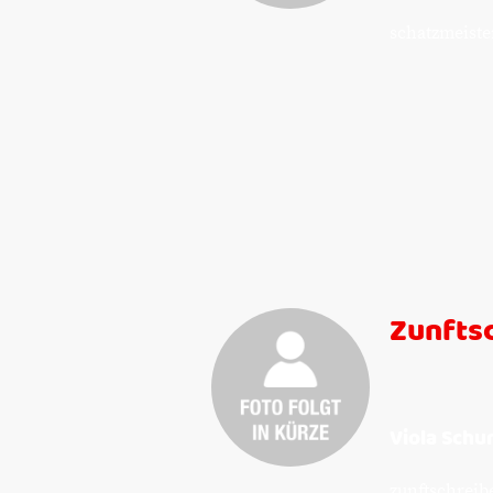
schatzmeiste
Zunfts
Viola Sch
zunftschreib