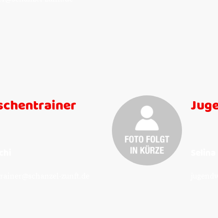
schentrainer
Jug
chi
Selina 
rainer@schanzel-zunft.de
jugendw